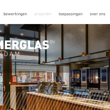
bewerkingen
projecten
toepassingen
over ons