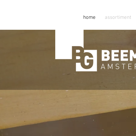
home
assortiment