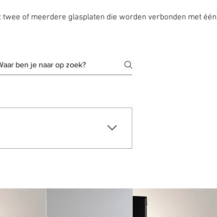
uit twee of meerdere glasplaten die worden verbonden met éé
 6 mm 8 mm 10 mm 12 mm 15
rijs-brons-groen-blauw 6 mm
 8 mm grijs-brons-groen-blauw 10
auw 12 mm grijs-brons-groen-