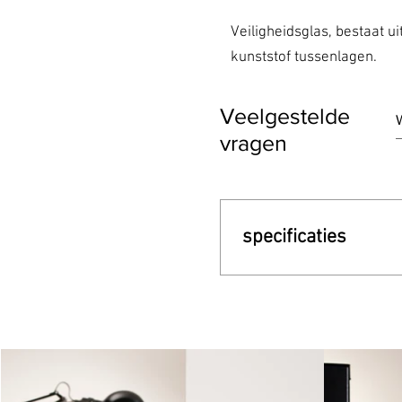
Veiligheidsglas, bestaat 
kunststof tussenlagen.
Veelgestelde
vragen
specificaties
2 mm 3 mm 4 mm 5 mm
mm 19 mm 25 mm 4 mm g
grijs-brons-groen-blauw
mm grijs-brons-groen-bl
blauw